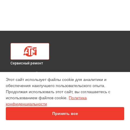
Сервисный ремонт
ВЫБЕРИ СВОЙ ГОРОД
Этот сайт использует файлы cookie для аналитики и
Ремонт тепловизионного прицела 384 1.255x ATN в
обеспечения наилучшего пользовательского опыта.
Краснодаре
Продолжая использовать этот сайт, вы соглашаетесь с
Ремонт тепловизионного прицела 384 1.255x ATN в
использованием файлов cookie.
Политика
Ростове-на-Дону
конфиденциальности
Ремонт тепловизионного прицела 384 1.255x ATN в
Нижнем
Новгороде
Принять все
Ремонт тепловизионного прицела 384 1.255x ATN в
Новосибирске