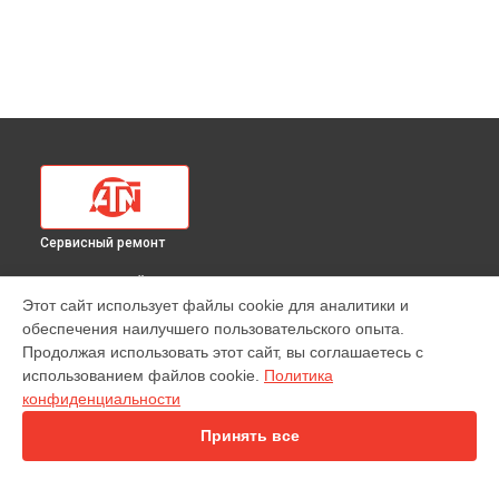
Сервисный ремонт
ВЫБЕРИ СВОЙ ГОРОД
Этот сайт использует файлы cookie для аналитики и
Ремонт тепловизионного прицела Mars 4 384 2-8x ATN в
обеспечения наилучшего пользовательского опыта.
Краснодаре
Продолжая использовать этот сайт, вы соглашаетесь с
Ремонт тепловизионного прицела Mars 4 384 2-8x ATN в
использованием файлов cookie.
Политика
Ростове-на-Дону
конфиденциальности
Ремонт тепловизионного прицела Mars 4 384 2-8x ATN в
Нижнем Новгороде
Принять все
Ремонт тепловизионного прицела Mars 4 384 2-8x ATN в
Новосибирске