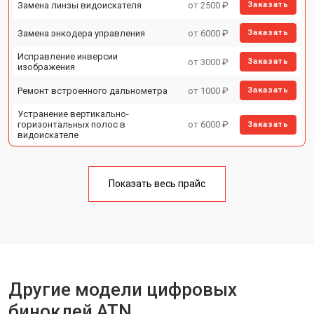
Замена линзы видоискателя
от 2500 ₽
Заказать
Замена энкодера управления
от 6000 ₽
Заказать
Исправление инверсии
от 3000 ₽
Заказать
изображения
Ремонт встроенного дальнометра
от 1000 ₽
Заказать
Устранение вертикально-
горизонтальных полос в
от 6000 ₽
Заказать
видоискателе
Чистка бинокля
от 1000 ₽
Заказать
Показать весь прайс
Юстировка бинокля
от 2000 ₽
Заказать
Замена шим контроллера
от 1200 ₽
Заказать
Замена микросхемы усилителя
от 1400 ₽
Заказать
Замена матрицы
от 1500 ₽
Заказать
Другие модели цифровых
Ремонт цепи питания
от 1500 ₽
Заказать
биноклей ATN